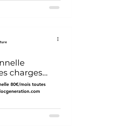
cture
nnelle
es charges
c
nelle 80€/mois toutes
ion.com
locgeneration.com