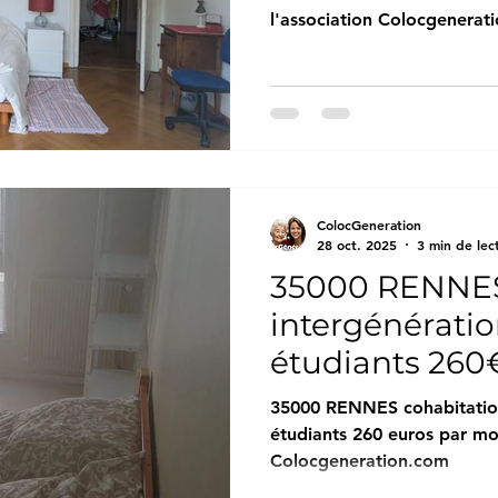
l'association Colocgenerat
ColocGeneration
28 oct. 2025
3 min de lec
35000 RENNES
intergénératio
étudiants 260
Colocgenerat
35000 RENNES cohabitation
étudiants 260 euros par mo
Colocgeneration.com