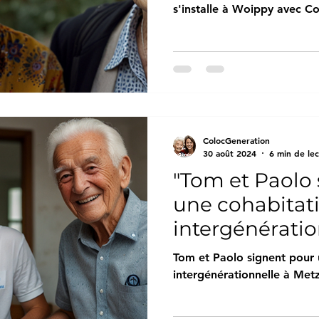
s'installe à Woippy avec C
ColocGeneration
30 août 2024
6 min de le
"Tom et Paolo
une cohabitat
intergénératio
avec Colocgen
Tom et Paolo signent pour 
intergénérationnelle à Me