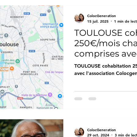
ColocGeneration
15 juil. 2025
1 min de lec
TOULOUSE coh
250€/mois ch
comprises avec
Colocgenerat
TOULOUSE cohabitation 25
avec l'association Colocge
ColocGeneration
29 oct. 2024
3 min de lec