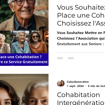
Vous Souhaite
Place une Coh
Choisissez l'As
Offre ce Servi
Vous Souhaitez Mettre en P
Gratuitement a
Choisissez l'Association qui
Gratuitement aux Seniors :
Colocgenerat
ColocGeneration
1 sept. 2024
5 min de lec
Cohabitation
Intergénératio