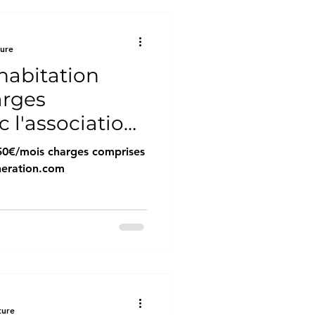
ture
abitation
arges
 l'association
ion.com
0€/mois charges comprises
neration.com
ture