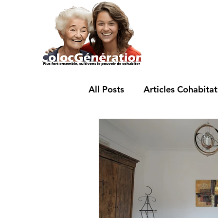
All Posts
Articles Cohabitat
Offre colocation Métropol
Offres cohabitation Strasb