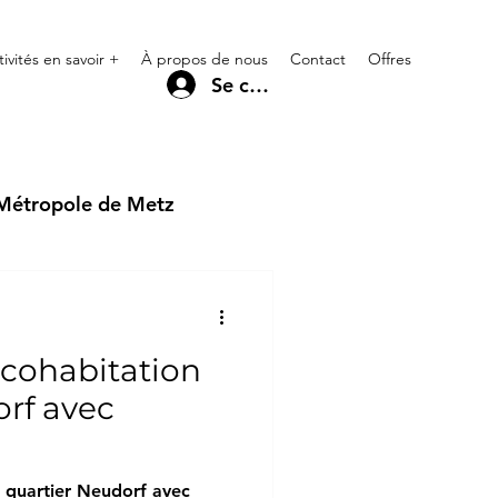
tivités en savoir +
À propos de nous
Contact
Offres
Se connecter
 Métropole de Metz
Region Parisienne
ohabitation
orf avec
ion.com
quartier Neudorf avec