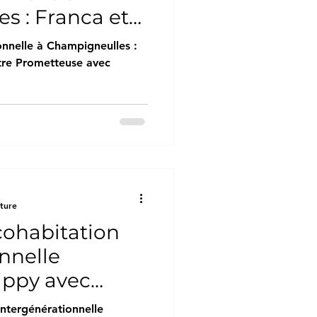
s : Franca et
ontre
onnelle à Champigneulles :
avec
tre Prometteuse avec
ion.com
cture
cohabitation
nnelle
oippy avec
ion.com
intergénérationnelle