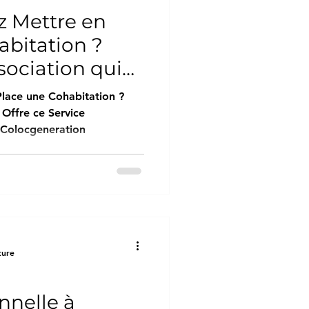
z Mettre en
abitation ?
sociation qui
ce
lace une Cohabitation ?
ux Seniors :
 Offre ce Service
 Colocgeneration
ion.com
ture
nnelle à