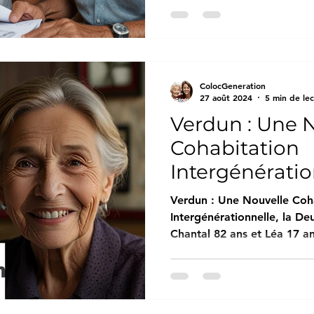
ColocGeneration
27 août 2024
5 min de le
Verdun : Une 
Cohabitation
Intergénération
Deuxième en 
Verdun : Une Nouvelle Coh
Semaines : Cha
Intergénérationnelle, la D
Chantal 82 ans et Léa 17 a
Léa 17 ans