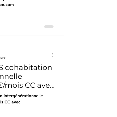
ion.com
ture
 cohabitation
nnelle
€/mois CC avec
ion.com
 intergénérationnelle
is CC avec