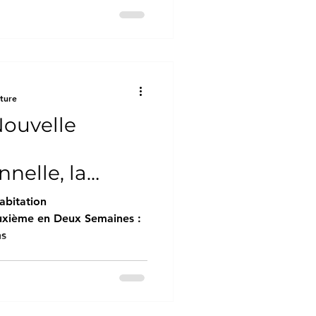
cture
Nouvelle
nelle, la
Deux
abitation
ntal 82 ans et
euxième en Deux Semaines :
ns