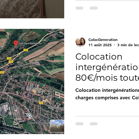
ColocGeneration
11 août 2025
3 min de le
Colocation
intergénératio
80€/mois tout
comprises ave
Colocation intergénération
Colocgenerat
charges comprises avec Co