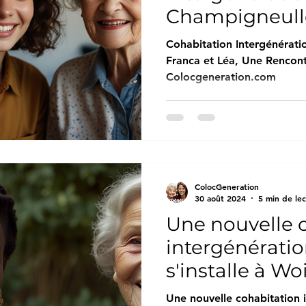
Champigneulle
Léa, Une Renc
Cohabitation Intergénérati
Prometteuse 
Franca et Léa, Une Rencon
Colocgeneration.com
Colocgenerat
ColocGeneration
30 août 2024
5 min de le
Une nouvelle 
intergénératio
s'installe à W
Colocgenerat
Une nouvelle cohabitation 