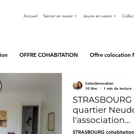
Accueil
Senior en savoir +
Jeune en savoir +
Collec
ion
OFFRE COHABITATION
Offre colocation
e de Nancy
Offre cohabitation Grand Verdun
ColocGeneration
10 févr.
1 min de lecture
STRASBOURG c
ourg
quartier Neud
l'association
Colocgenerat
STRASBOURG cohabitation 