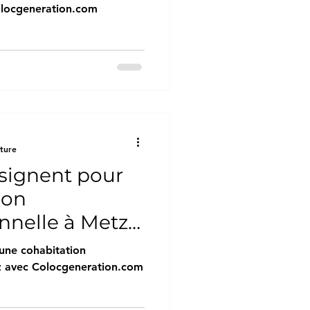
olocgeneration.com
cture
 signent pour
ion
nnelle à Metz
eration.com"
une cohabitation
tz avec Colocgeneration.com