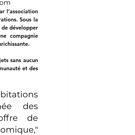
com
Comme pour les précédentes cohabitation, ce projet a été orchestré par l’association 
tions. Sous la 
 de développer 
une compagnie 
richissante.
jets sans aucun 
munauté et des 
itations 
née des 
ffre de 
nomique," 