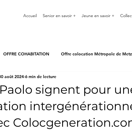
Accueil
Senior en savoir +
Jeune en savoir +
Collec
OFFRE COHABITATION
Offre colocation Métropole de Metz
30 août 2024
6 min de lecture
ancy
Offre cohabitation Grand Verdun
Region Parisienne
 Paolo signent pour un
tion intergénérationne
ec Colocgeneration.co