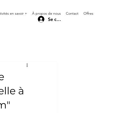
tivités en savoir +
À propos de nous
Contact
Offres
Se connecter
e
lle à
m"