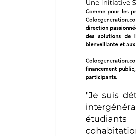
Une Initiative 
Colocgeneration.c
direction passionn
des solutions de 
bienveillante et au
Colocgeneration.c
financement public
participants. 
"Je suis dé
intergéné
étudiants 
cohabitation