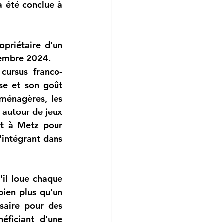
Metz, 28 août 2024 — Une nouvelle cohabitation intergénérationnelle a été conclue à 
priétaire d'un 
ptembre 2024.
cursus franco-
e et son goût 
ménagères, les 
autour de jeux 
nt à Metz pour 
'intégrant dans 
il loue chaque 
ien plus qu'un 
saire pour des 
ficiant d'une 