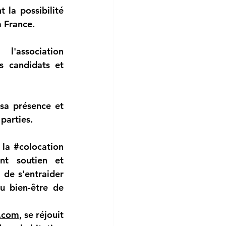
la possibilité 
a France. 
Paolo apprécie particulièrement les services gratuits de l'association 
s candidats et 
sa présence et 
parties.
 la 
#colocation
nt soutien et 
de s'entraider 
u bien-être de 
.com
, se réjouit 