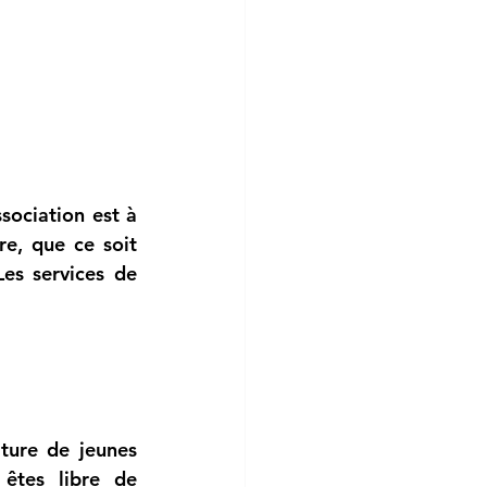
ssociation est à 
e, que ce soit 
contre une petite contribution financière ou en échange de services. Les services de 
ture de jeunes 
êtes libre de 