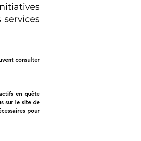
atives 
services 
vent consulter 
ctifs en quête 
 sur le site de 
écessaires pour 