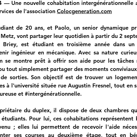
rvices de l'association 
Colocgeneration.com
diant
 de 20 ans, et Paolo, un senior dynamique pro
 à Metz, vont partager leur quotidien à partir du 2 se
e Briey, est étudiant en troisième année dans un 
nir ingénieur en mécanique. Avec sa nature curieus
m se montre prêt à offrir son aide pour les tâches 
, ou tout simplement partager des moments conviviaux 
 de sorties. Son objectif est de trouver un logeme
s à l'université située rue Augustin Fresnel, tout en s
ureuse et 
#intergénérationnelle
.
riétaire du duplex, il dispose de deux chambres qu'
étudiants. Pour lui, ces cohabitations représentent b
nu ; elles lui permettent de recevoir l'aide néces
er ses courses au deuxième étage, tout en béné