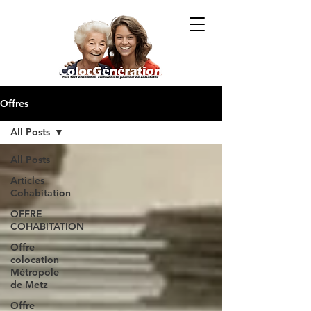
Offres
All Posts
All Posts
Articles
Cohabitation
OFFRE
COHABITATION
Offre
colocation
Métropole
de Metz
Offre