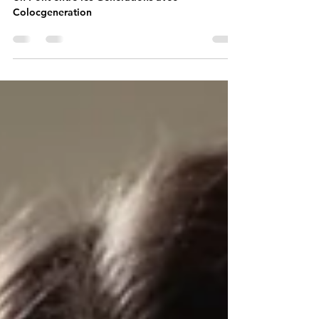
La Cohabitation Intergénérationnelle à Rennes :
Un Pont entre les Générations avec
Colocgeneration