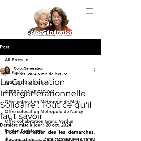
Post
All Posts
ColocGeneration
All Posts
18 oct. 2024
6 min de lecture
La Cohabitation
Articles Cohabitation
Intergénérationnelle
OFFRE COHABITATION
Offre colocation Métropole de Metz
Solidaire : Tout ce qu'il
Offre colocation Métropole de Nancy
faut savoir
Offre cohabitation Grand Verdun
Dernière mise à jour :
20 oct. 2024
Region Parisienne
Pour vous aider des les démarches, 
l'association 
COLOCGENERATION
Offres cohabitation Strasbourg