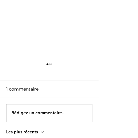
1 commentaire
Rédigez un commentaire...
Offre de cohabitation
Cohabitation
intergénérationnelle –
STRASBOURG 
Combs-la-Ville (77380)
universités, qu
Les plus récents
KRUTENAU 36