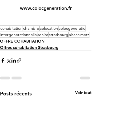
www.colocgeneration.fr
cohabitation
chambre
colocation
colocgeneratio
intergenerationnelle
senior
strasbourg
alsace
metz
OFFRE COHABITATION
Offres cohabitation Strasbourg
Voir tout
Posts récents