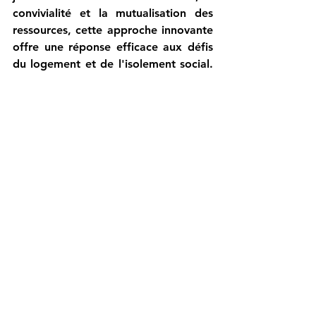
convivialité et la mutualisation des 
ressources, cette approche innovante 
offre une réponse efficace aux défis 
du logement et de l'isolement social. 
Au-delà des avantages pratiques, elle 
contribue à tisser des liens 
intergénérationnels forts et à enrichir 
la vie de chacun.
cohabitation intergénérationnelle seniors en savoir plus
cohabitation
chambre
colocgeneration
contrat
colocgeneratio
intergenerationnelle
senior
Contrat de Cohabitation Solidaire. Une Nouvelle Étape d
Articles Cohabitation