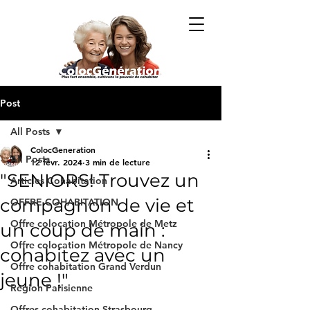
Post
All Posts
ColocGeneration
All Posts
12 févr. 2024
3 min de lecture
"SENIORS! Trouvez un
Articles Cohabitation
compagnon de vie et
OFFRE COHABITATION
Offre colocation Métropole de Metz
un coup de main :
Offre colocation Métropole de Nancy
cohabitez avec un
Offre cohabitation Grand Verdun
jeune !"
Region Parisienne
Offres cohabitation Strasbourg