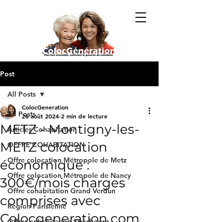
Post
All Posts
ColocGeneration
All Posts
26 août 2024
2 min de lecture
METZ - Montigny-les-
Articles Cohabitation
METZ colocation
OFFRE COHABITATION
Offre colocation Métropole de Metz
économique :
Offre colocation Métropole de Nancy
300€/mois charges
Offre cohabitation Grand Verdun
comprises avec
Region Parisienne
Colocgeneration.com
Offres cohabitation Strasbourg