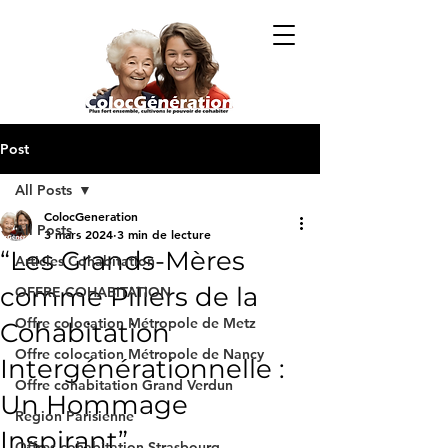
Post
All Posts
ColocGeneration
All Posts
3 mars 2024
3 min de lecture
“Les Grands-Mères
Articles Cohabitation
comme Piliers de la
OFFRE COHABITATION
Offre colocation Métropole de Metz
Cohabitation
Offre colocation Métropole de Nancy
Intergénérationnelle :
Offre cohabitation Grand Verdun
Un Hommage
Region Parisienne
Inspirant”
Offres cohabitation Strasbourg