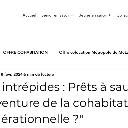
Accueil
Senior en savoir +
Jeune en savoir +
Collec
OFFRE COHABITATION
Offre colocation Métropole de Metz
18 févr. 2024
6 min de lecture
ancy
Offre cohabitation Grand Verdun
Region Parisienne
 intrépides : Prêts à sa
venture de la cohabita
érationnelle ?"