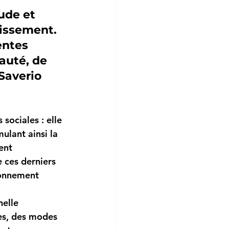
ude et 
lissement. 
entes 
auté, de 
averio 
sociales : elle 
ulant ainsi la 
ent 
 ces derniers 
ronnement 
elle 
es, des modes 