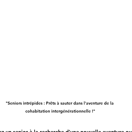
"Seniors intrépides : Prêts à sauter dans l'aventure de la 
cohabitation intergénérationnelle !"
ez un senior à la recherche d'une nouvelle aventure ou