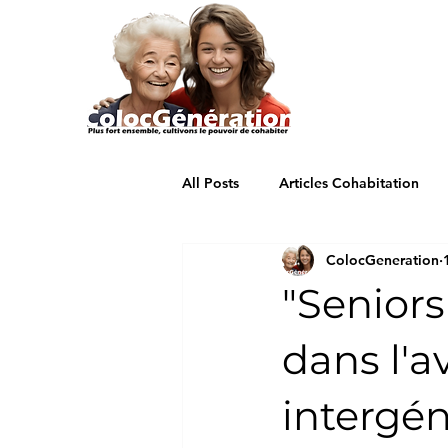
All Posts
Articles Cohabitation
ColocGeneration
Offre colocation Métropole de N
"Seniors
Offres cohabitation Strasbourg
dans l'a
intergén