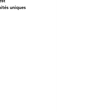
est 
nités uniques 