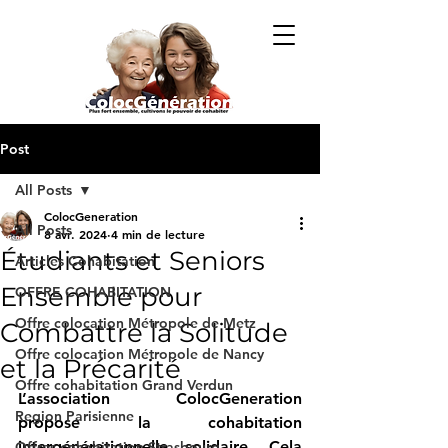
Post
All Posts
ColocGeneration
All Posts
8 avr. 2024
4 min de lecture
Étudiants et Seniors
Articles Cohabitation
Ensemble pour
OFFRE COHABITATION
Offre colocation Métropole de Metz
Combattre la Solitude
Offre colocation Métropole de Nancy
et la Précarité
Offre cohabitation Grand Verdun
L’association ColocGeneration 
Region Parisienne
propose la cohabitation 
intergénérationnelle solidaire. Cela 
Offres cohabitation Strasbourg