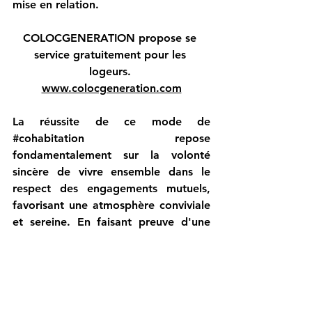
mise en relation. 
COLOCGENERATION propose se 
service gratuitement pour les 
logeurs. 
www.colocgeneration.com
La réussite de ce mode de 
#cohabitation
 repose 
fondamentalement sur la volonté 
sincère de vivre ensemble dans le 
respect des engagements mutuels, 
favorisant une atmosphère conviviale 
et sereine. En faisant preuve d'une 
ouverture d'esprit et d'une 
communication transparente, les 
participants peuvent instaurer une 
#cohabitation
 intergénérationnelle 
enrichissante et épanouissante.