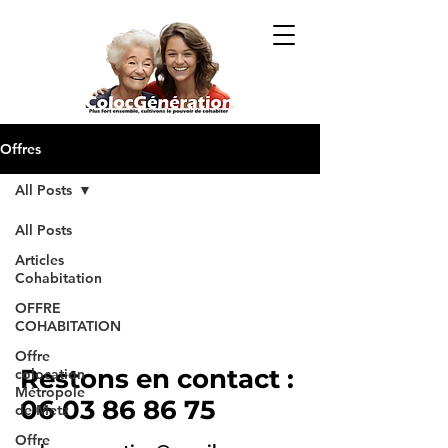
Offres
All Posts
All Posts
Articles
Cohabitation
OFFRE
COHABITATION
Offre
Restons en contact :
colocation
Métropole
06 03 86 86 75
de Metz
Offre